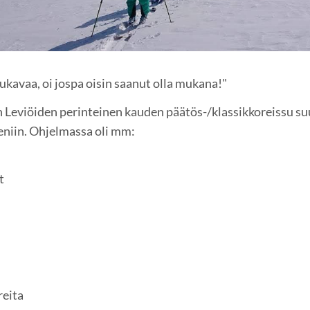
n mukavaa, oi jospa oisin saanut olla mukana!"
 Leviöiden perinteinen kauden päätös-/klassikkoreissu su
eniin. Ohjelmassa oli mm:
t
reita