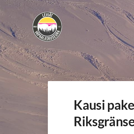
Siirry
sivun
sisältöön
Vapaalaskuseura Leviät ry
Kausi pake
Riksgränse