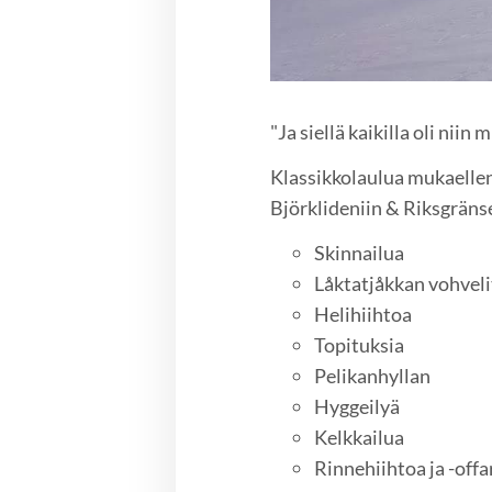
"Ja siellä kaikilla oli nii
Klassikkolaulua mukaellen
Björklideniin & Riksgräns
Skinnailua
Låktatjåkkan vohveli
Helihiihtoa
Topituksia
Pelikanhyllan
Hyggeilyä
Kelkkailua
Rinnehiihtoa ja -offa