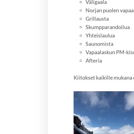
Väligaala
Norjan puolen vapaa
Grillausta
Skumpparandoilua
Yhteislaulua
Saunomista
Vapaalaskun PM-kiso
Afteria
Kiitokset kaikille mukana 