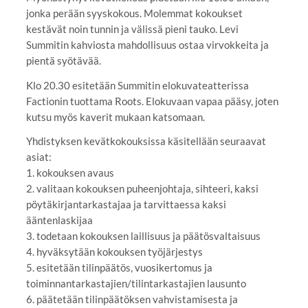
jonka perään syyskokous. Molemmat kokoukset
kestävät noin tunnin ja välissä pieni tauko. Levi
Summitin kahviosta mahdollisuus ostaa virvokkeita ja
pientä syötävää.
Klo 20.30 esitetään Summitin elokuvateatterissa
Factionin tuottama Roots. Elokuvaan vapaa pääsy, joten
kutsu myös kaverit mukaan katsomaan.
Yhdistyksen kevätkokouksissa käsitellään seuraavat
asiat:
1. kokouksen avaus
2. valitaan kokouksen puheenjohtaja, sihteeri, kaksi
pöytäkirjantarkastajaa ja tarvittaessa kaksi
ääntenlaskijaa
3. todetaan kokouksen laillisuus ja päätösvaltaisuus
4. hyväksytään kokouksen työjärjestys
5. esitetään tilinpäätös, vuosikertomus ja
toiminnantarkastajien/tilintarkastajien lausunto
6. päätetään tilinpäätöksen vahvistamisesta ja