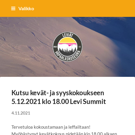
Siirry
Valikko
sivun
sisältöön
Vapaalaskuseura Leviät ry
Kutsu kevät- ja syyskokoukseen
5.12.2021 klo 18.00 Levi Summit
4.11.2021
Tervetuloa kokoustamaan ja leffailtaan!
Myöhästynyt kevätkokous pidetään klo 18.00 alkaen,