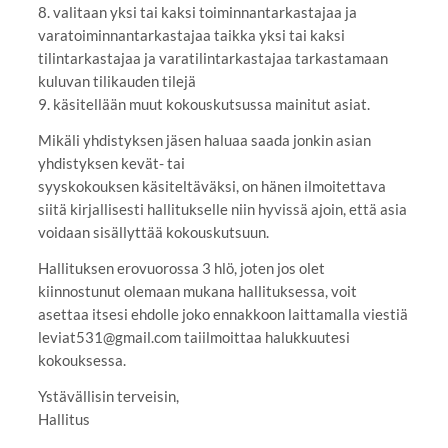
8. valitaan yksi tai kaksi toiminnantarkastajaa ja
varatoiminnantarkastajaa taikka yksi tai kaksi
tilintarkastajaa ja varatilintarkastajaa tarkastamaan
kuluvan tilikauden tilejä
9. käsitellään muut kokouskutsussa mainitut asiat.
Mikäli yhdistyksen jäsen haluaa saada jonkin asian
yhdistyksen kevät- tai
syyskokouksen käsiteltäväksi, on hänen ilmoitettava
siitä kirjallisesti hallitukselle niin hyvissä ajoin, että asia
voidaan sisällyttää kokouskutsuun.
Hallituksen erovuorossa 3 hlö, joten jos olet
kiinnostunut olemaan mukana hallituksessa, voit
asettaa itsesi ehdolle joko ennakkoon laittamalla viestiä
leviat531@gmail.com taiilmoittaa halukkuutesi
kokouksessa.
Ystävällisin terveisin,
Hallitus