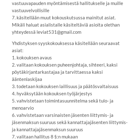
vastuuvapauden myöntämisestä hallitukselle ja muille
vastuuvelvollisille
7. käsitellään muut kokouskutsussa mainitut asiat.
Mikäli haluat asialistalle käsiteltäviä asioita olethan
yhteydessä leviat531@gmail.com
Yhdistyksen syyskokouksessa käsitellään seuraavat
asiat:
1. kokouksen avaus
2. valitaan kokouksen puheenjohtaja, sihteeri, kaksi
pöytäkirjantarkastajaa ja tarvittaessa kaksi
ääntenlaskijaa
3. todetaan kokouksen laillisuus ja päätösvaltaisuus
4. hyväksytään kokouksen työjärjestys
5. vahvistetaan toimintasuunnitelma sekä tulo- ja
menoarvio
6. vahvistetaan varsinaisten jäsenten liittymis- ja
jäsenmaksun suuruus sekä kannattajajäsenten liittymis-
ja kannattajajäsenmaksun suuruus
7. valitaan hallitus 8 §:n mukaan