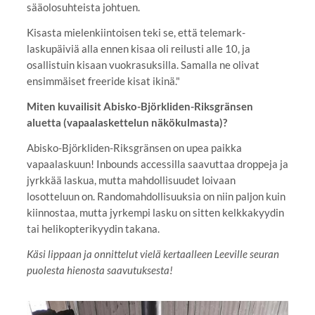
sääolosuhteista johtuen.
Kisasta mielenkiintoisen teki se, että telemark-
laskupäiviä alla ennen kisaa oli reilusti alle 10, ja
osallistuin kisaan vuokrasuksilla. Samalla ne olivat
ensimmäiset freeride kisat ikinä."
Miten kuvailisit Abisko-Björkliden-Riksgränsen
aluetta (vapaalaskettelun näkökulmasta)?
Abisko-Björkliden-Riksgränsen on upea paikka
vapaalaskuun! Inbounds accessilla saavuttaa droppeja ja
jyrkkää laskua, mutta mahdollisuudet loivaan
losotteluun on. Randomahdollisuuksia on niin paljon kuin
kiinnostaa, mutta jyrkempi lasku on sitten kelkkakyydin
tai helikopterikyydin takana.
Käsi lippaan ja onnittelut vielä kertaalleen Leeville seuran
puolesta hienosta saavutuksesta!