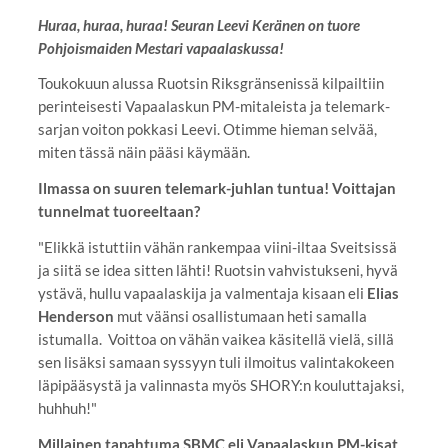
Huraa, huraa, huraa! Seuran Leevi Keränen on tuore
Pohjoismaiden Mestari vapaalaskussa!
Toukokuun alussa Ruotsin Riksgränsenissä kilpailtiin
perinteisesti Vapaalaskun PM-mitaleista ja telemark-
sarjan voiton pokkasi Leevi. Otimme hieman selvää,
miten tässä näin pääsi käymään.
Ilmassa on suuren telemark-juhlan tuntua! Voittajan
tunnelmat tuoreeltaan?
"Elikkä istuttiin vähän rankempaa viini-iltaa Sveitsissä
ja siitä se idea sitten lähti! Ruotsin vahvistukseni, hyvä
ystävä, hullu vapaalaskija ja valmentaja kisaan eli
Elias
Henderson
mut väänsi osallistumaan heti samalla
istumalla. Voittoa on vähän vaikea käsitellä vielä, sillä
sen lisäksi samaan syssyyn tuli ilmoitus valintakokeen
läpipääsystä ja valinnasta myös SHORY:n kouluttajaksi,
huhhuh!"
Millainen tapahtuma SBMC eli Vapaalaskun PM-kisat