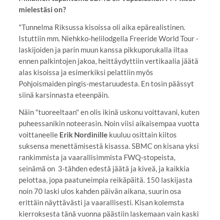
mielestäsi on?
"Tunnelma Riksussa kisoissa oli aika epärealistinen.
Istuttiin mm. Niehkko-helilodgella Freeride World Tour -
laskijoiden ja parin muun kanssa pikkuporukalla iltaa
ennen palkintojen jakoa, heittäydyttiin vertikaalia jäätä
alas kisoissa ja esimerkiksi pelattiin myös
Pohjoismaiden pingis-mestaruudesta. En tosin päässyt
siinä karsinnasta eteenpäin.
Näin "tuoreeltaan" en olis ikinä uskonu voittavani, kuten
puheessanikin noteerasin. Noin viisi aikaisempaa vuotta
voittaneelle
Erik Nordinille
kuuluu osittain kiitos
suksensa menettämisestä kisassa. SBMC on kisana yksi
rankimmista ja vaarallisimmista FWQ-stopeista,
seinämä on 3-tähden edestä jäätä ja kiveä, ja kaikkia
pelottaa, jopa paatuneimpia reikäpäitä. 150 laskijasta
noin 70 laski ulos kahden päivän aikana, suurin osa
erittäin näyttävästi ja vaarallisesti. Kisan kolemsta
kierroksesta tänä vuonna päästiin laskemaan vain kaski