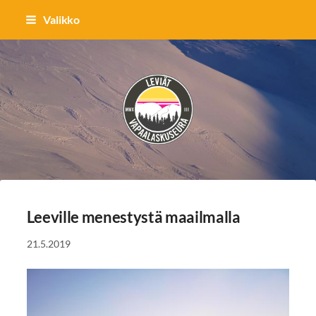
Siirry
Valikko
sivun
sisältöön
Vapaalaskuseura Leviät ry
Leeville menestystä maailmalla
21.5.2019